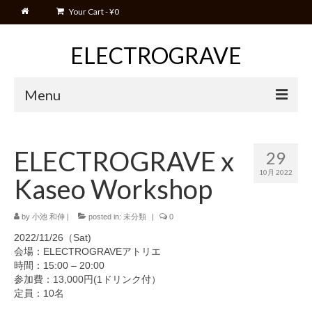
Your Cart
-
¥
0
ELECTROGRAVE
Menu
Home
Home
ELECTROGRAVE x
29
Blog
10月 2022
Kaseo Workshop
Event
Movies
by
小池 和伸
|
posted in:
未分類
|
0
2022/11/26（Sat)
Shop
会場：ELECTROGRAVEアトリエ
時間：15:00 – 20:00
Cart
参加費：13,000円(1ドリンク付）
定員：10名
Manual