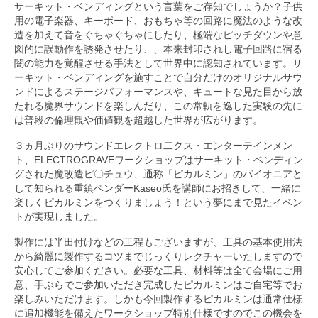
サーキット・ベンディングという言葉をご存知でしょうか？子供
Artists
用の電子楽器、キーボード、おもちゃ等の回路に魔法のような改
造を加えて音をぐちゃぐちゃにしたり、極端なピッチダウンや意
図的に誤動作を誘発させたり、、本来封印されし電子回路に宿る
About
闇の能力を覚醒させる手法として世界中に認知されています。サ
ーキット・ベンディングを施すことで自分だけのオリジナルサウ
Contact
ンドによるステージパフォーマンスや、キュートな見た目から放
たれる魔界サウンドを楽しんだり、この常軌を逸した実験の先に
English
は普段の倫理観や価値観を超越した世界が広がります。
Japanese
３ヵ月ぶりのサウンドエレクトロ二クス・エンターテインメン
ト、ELECTROGRAVEワークショップはサーキット・ベンディン
グされた魔改造ピ〇チュウ、通称「ピカルミン」のパイオニアと
して知られる重鎮ベンダーKaseo氏を講師にお招きして、一緒に
楽しくピカルミンをつくりましょう！という夢にまで見たイベン
トが実現しました。
製作には半田付けなどの工程もございますが、工具の基本使用法
から綺麗に製作するコツまでじっくりレクチャーいたしますので
安心してご参加ください。必要な工具、材料等は全て会場にご用
意、手ぶらでご参加いただき完成したピカルミンはご自宅等でお
楽しみいただけます。しかも今回製作するピカルミンは通常仕様
に追加機能を備えたワークショップ特別仕様ですのでこの機会を