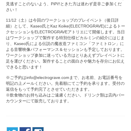
見逃すことのないよう、PiPi!!ときた方は迷わず是非ご参加くだ
さい！
11/12（土）は今回のワークショップのプレイベント（後日詳
細）として、Kaseo氏とKaz Koike(ELECTROGRAVE)によるトー
クセッションをELECTROGRAVEアトリエにて開催します。当日
はワークショップで製作する特別仕様ピカルミンの紹介にはじま
り、Kaseo氏による伝説の魔改造ファミコン「ファミトロン」に
よる音響映像パフォーマンス＆セッションも予定しております。
ワークショップ参加に迷っている方はとりあえずプレイベントに
足を運びください。製作することの面白さや魅力を存分にお伝え
できると思います！
※ご予約はinfo@electrograve.comまで、お名前、お電話番号を
明記の上メールください。先着順にてご予約を承ります。受付の
返信をもって予約完了とさせていただきます。
※飲食物のお持ち込みはご遠慮ください。ドリンク類は店内バー
カウンターにて販売しております。