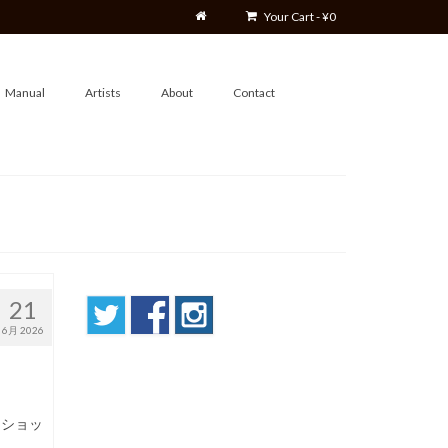
Your Cart
-
¥
0
Manual
Artists
About
Contact
21
6月 2026
クショッ