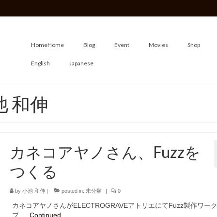
Home
Home
Blog
Event
Movies
Shop
English
Japanese
小池 和伸
カネコアヤノさん、Fuzzを
つくる
by
小池 和伸
|
posted in:
未分類
|
0
カネコアヤノさんがELECTROGRAVEアトリエにてFuzz製作ワー
プ …
Continued