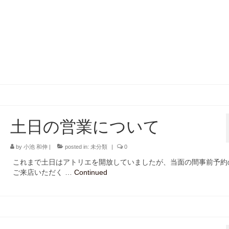
土日の営業について
by
小池 和伸
|
posted in:
未分類
|
0
これまで土日はアトリエを開放していましたが、当面の間事前予約
ご来店いただく …
Continued