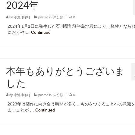
2024年
by
小池 和伸
|
posted in:
未分類
|
0
2024年1月1日に発生した石川県能登半島地震により、犠牲となら
におくや …
Continued
本年もありがとうございま
した
by
小池 和伸
|
posted in:
未分類
|
0
2023年は製作に向き合う時間が多く、ものをつくることへの意識
ますことが …
Continued