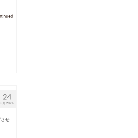
tinued
24
8月 2024
げさせ