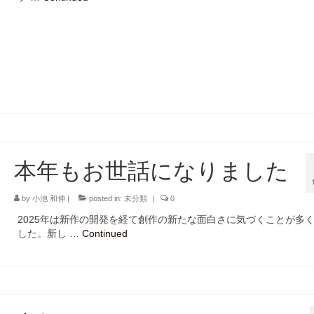
本年もお世話になりました
by
小池 和伸
|
posted in:
未分類
|
0
2025年は新作の開発を経て創作の新たな面白さに気づくことが多
した。新し …
Continued