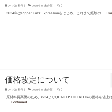
by
小池 和伸
|
posted in:
未分類
|
0
2024年はRipper Fuzz Expressionをはじめ、これまで経験の …
Con
価格改定について
by
小池 和伸
|
posted in:
未分類
|
0
原材料費高騰のため、8/24よりQUAD OSCILLATORの価格を値上
…
Continued