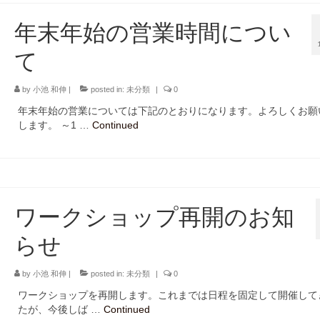
年末年始の営業時間につい
て
by
小池 和伸
|
posted in:
未分類
|
0
年末年始の営業については下記のとおりになります。よろしくお願
します。 ～1 …
Continued
ワークショップ再開のお知
らせ
by
小池 和伸
|
posted in:
未分類
|
0
ワークショップを再開します。これまでは日程を固定して開催して
たが、今後しば …
Continued