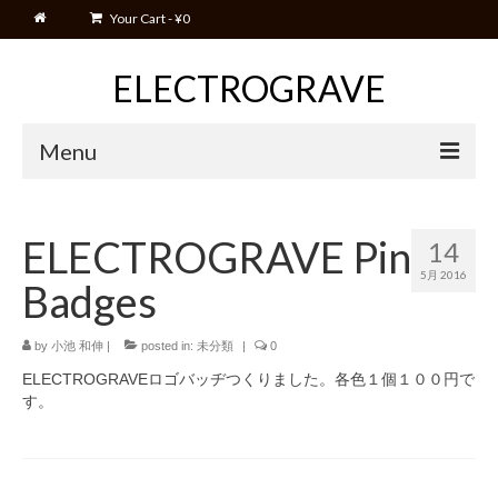
Your Cart
-
¥
0
ELECTROGRAVE
Menu
Home
Home
ELECTROGRAVE Pin
14
Blog
5月 2016
Badges
Event
Movies
by
小池 和伸
|
posted in:
未分類
|
0
ELECTROGRAVEロゴバッヂつくりました。各色１個１００円で
Shop
す。
Cart
Manual