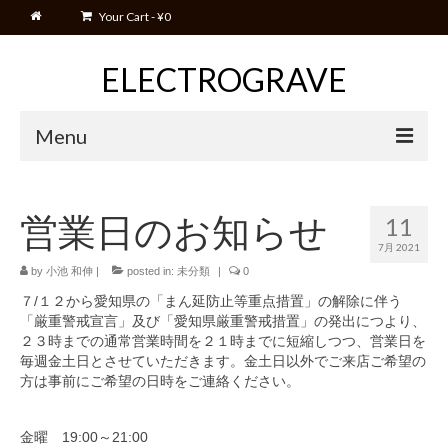
Your Cart
-
¥
0
ELECTROGRAVE
Menu
Home
Home
営業日のお知らせ
11
Blog
7月 2021
Event
by
小池 和伸
|
posted in:
未分類
|
0
７/１２から愛知県の「まん延防止等重点措置」の解除に伴う
Movies
「厳重警戒宣言」及び「愛知県厳重警戒措置」の発出につより、
２３時までの通常営業時間を２１時までに短縮しつつ、営業日を
Shop
毎週金土日とさせていただきます。金土日以外でご来店ご希望の
方は事前にご希望の日時をご連絡ください。
Cart
Manual
金曜 19:00～21:00