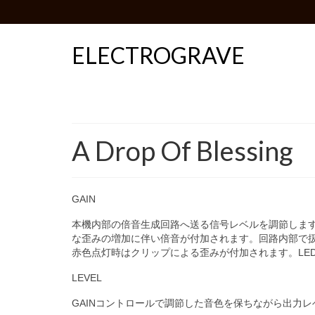
ELECTROGRAVE
A Drop Of Blessing
GAIN
本機内部の倍音生成回路へ送る信号レベルを調節します
な歪みの増加に伴い倍音が付加されます。回路内部で扱
赤色点灯時はクリップによる歪みが付加されます。LE
LEVEL
GAINコントロールで調節した音色を保ちながら出力