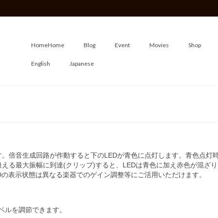
Home
Home
Blog
Event
Movies
Shop
English
Japanese
。倍音生成回路が作動すると下のLEDが青色に点灯します。青色点灯
える最大振幅に到達(クリップ)すると、LEDは青色に加え赤色が混ざ
Dの表示状態は異なる楽器でのゲイン調整等にご活用いただけます。
レベルを調節できます。