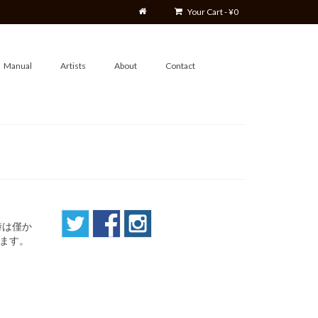
Your Cart
-
¥
0
Manual
Artists
About
Contact
時は僅か
ります。